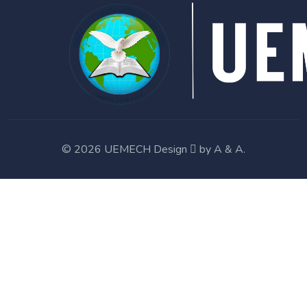
©
2026 UEMECH Design
by
A & A
.